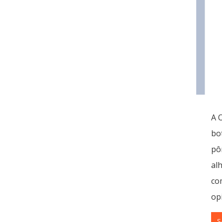
A 
bot
pôr
al
co
op
S